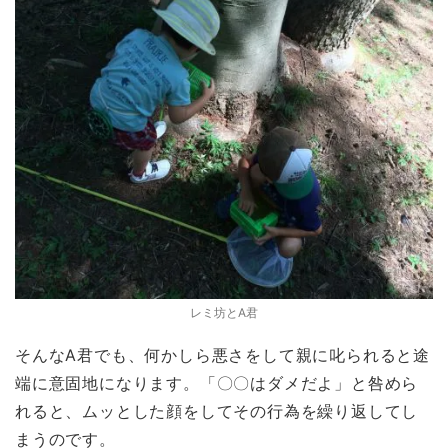
レミ坊とA君
そんなA君でも、何かしら悪さをして親に叱られると途
端に意固地になります。「〇〇はダメだよ」と咎めら
れると、ムッとした顔をしてその行為を繰り返してし
まうのです。