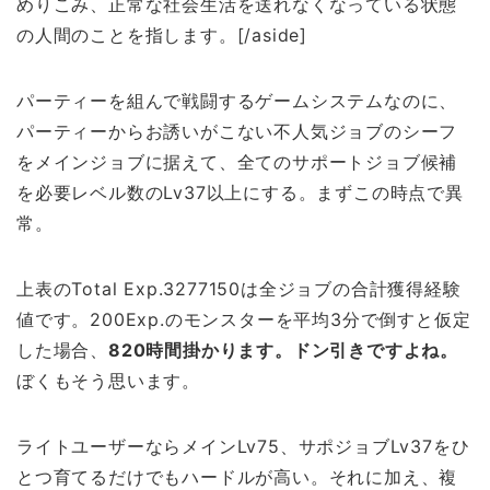
めりこみ、正常な社会生活を送れなくなっている状態
の人間のことを指します。[/aside]
パーティーを組んで戦闘するゲームシステムなのに、
パーティーからお誘いがこない不人気ジョブのシーフ
をメインジョブに据えて、全てのサポートジョブ候補
を必要レベル数のLv37以上にする。まずこの時点で異
常。
上表のTotal Exp.3277150は全ジョブの合計獲得経験
値です。200Exp.のモンスターを平均3分で倒すと仮定
した場合、
820時間掛かります。ドン引きですよね。
ぼくもそう思います。
ライトユーザーならメインLv75、サポジョブLv37をひ
とつ育てるだけでもハードルが高い。それに加え、複