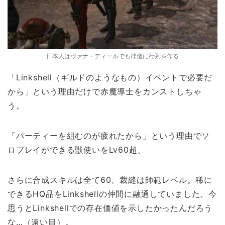
日本人はヴァナ・ディールでも律儀に行列を作る
「Linkshell（ギルドのようなもの）イベントで必要だ
から」という理由だけで赤魔導士をカンストしちゃ
う。
「パーティーを組むのが疲れたから」という理由でソ
ロプレイができる獣使いをLv60超。
さらに合成スキルは全て60、裁縫は師範レベル。稀に
できるHQ品をLinkshellの仲間に融通していました。今
思うとLinkshellでの存在価値を示したかったんだろう
な…（遠い目）。