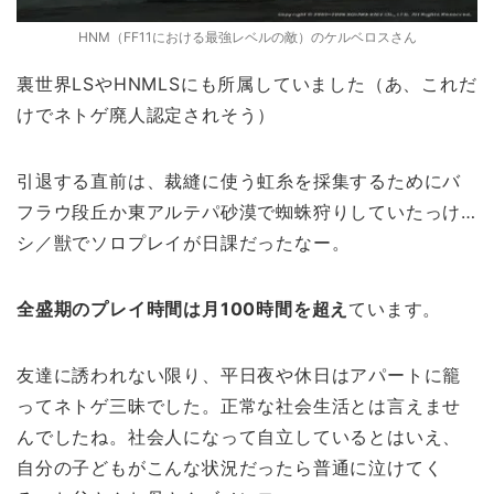
HNM（FF11における最強レベルの敵）のケルベロスさん
裏世界LSやHNMLSにも所属していました（あ、これだ
けでネトゲ廃人認定されそう）
引退する直前は、裁縫に使う虹糸を採集するためにバ
フラウ段丘か東アルテパ砂漠で蜘蛛狩りしていたっけ…
シ／獣でソロプレイが日課だったなー。
全盛期のプレイ時間は月100時間を超え
ています。
友達に誘われない限り、平日夜や休日はアパートに籠
ってネトゲ三昧でした。正常な社会生活とは言えませ
んでしたね。社会人になって自立しているとはいえ、
自分の子どもがこんな状況だったら普通に泣けてく